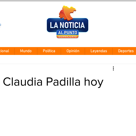
Clima León
Jueves 5 agos
28° - 12°
ional
Mundo
Política
Opinión
Leyendas
Deportes
 Claudia Padilla hoy