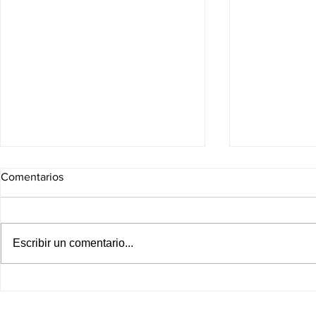
Comentarios
Escribir un comentario...
Los ”Algoritmos" de Claudia
Los ”Algorit
Padilla hoy 5 de agosto
Padilla hoy 