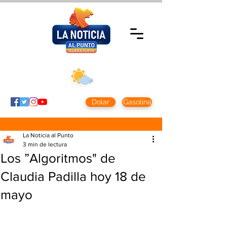
Sábado 8 agosto
2026
Clima CDMX
Clima León
24 - 10°
28° - 12°
Dolar
Gasolina
La Noticia al Punto
3 min de lectura
Los ”Algoritmos" de
Claudia Padilla hoy 18 de
mayo