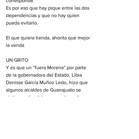
corresponde. 
Es por eso que hay pique entre las dos 
dependencias y que no hay quien 
pueda evitarlo. 
El que quiera tienda, ahorita que mejor 
la venda  
UN GRITO 
Y es que un “fuera Morena” por parte 
de la gobernadora del Estado, Libia 
Denisse García Muñoz Ledo, hizo que 
algunos alcaldes de Guanajuato se 
sintieran ofendidos y que ahora digan 
que no los apoyan de la misma manera 
que a los panistas. 
Pero, sin defender a nadie este grito lo 
hizo la gobernadora en un evento del 
PAN, está bien fue la mandataria, pero 