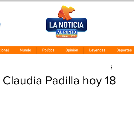
Clima León
Domingo 9 ago
28° - 12°
ional
Mundo
Política
Opinión
Leyendas
Deportes
 Claudia Padilla hoy 18