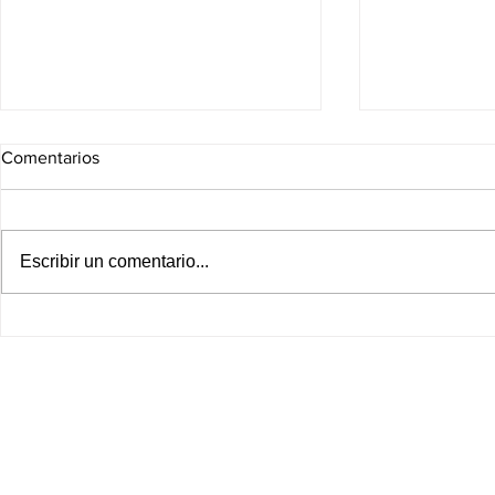
Comentarios
Escribir un comentario...
Los ”Algoritmos" de Claudia
Los ”Algorit
Padilla hoy 7 de agosto
Padilla hoy 