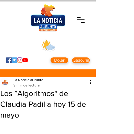
Jueves 5 agosto
2026
Clima CDMX
Clima León
24 - 10°
28° - 12°
Dolar
Gasolina
La Noticia al Punto
3 min de lectura
Los ”Algoritmos" de
Claudia Padilla hoy 15 de
mayo