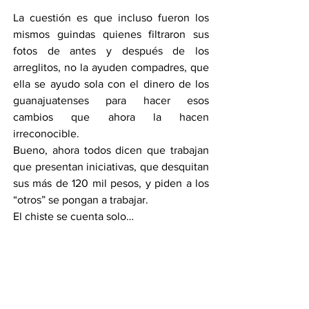
La cuestión es que incluso fueron los 
mismos guindas quienes filtraron sus 
fotos de antes y después de los 
arreglitos, no la ayuden compadres, que 
ella se ayudo sola con el dinero de los 
guanajuatenses para hacer esos 
cambios que ahora la hacen 
irreconocible.
Bueno, ahora todos dicen que trabajan 
que presentan iniciativas, que desquitan 
sus más de 120 mil pesos, y piden a los 
“otros” se pongan a trabajar.
El chiste se cuenta solo…
NI UN PESO MENOS
El que ni de chiste quiere tomar el 
dinero de la Secretaría del Campo, es el 
alcalde de Celaya, Juan Miguel Ramírez 