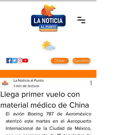
Lunes 10 agosto
2026
Clima CDMX
Clima León
24 - 10°
28° - 12°
Dolar
Gasolina
La Noticia al Punto
1 min de lectura
Llega primer vuelo con
material médico de China
El avión Boeing 787 de Aeroméxico 
aterrizó este martes en el Aeropuerto 
Internacional de la Ciudad de México, 