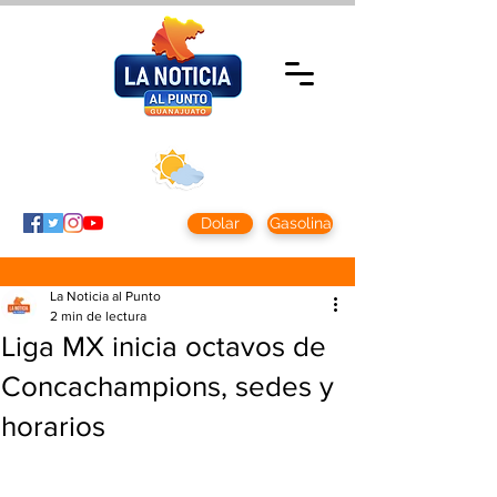
Viernes 7 agosto
2026
Clima CDMX
Clima León
24 - 10°
28° - 12°
Dolar
Gasolina
La Noticia al Punto
2 min de lectura
Liga MX inicia octavos de
Concachampions, sedes y
horarios