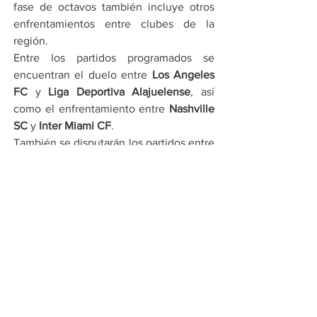
fase de octavos también incluye otros 
enfrentamientos entre clubes de la 
región.
Entre los partidos programados se 
encuentran el duelo entre 
Los Angeles 
FC
 y 
Liga Deportiva Alajuelense
, así 
como el enfrentamiento entre 
Nashville 
SC
 y 
Inter Miami CF
.
También se disputarán los partidos entre 
LA Galaxy
 y Mount Pleasant, además del 
duelo entre 
Vancouver Whitecaps FC
 y 
Seattle Sounders FC
.
Los resultados de estos encuentros 
comenzarán a definir qué equipos 
avanzarán a los cuartos de final del 
torneo continental.
Por Cadena Política
Compartir en WhatsApp