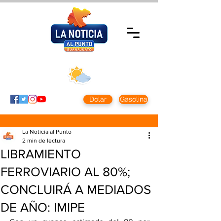
Viernes 7 agosto
2026
Clima CDMX
Clima León
24 - 10°
28° - 12°
Dolar
Gasolina
La Noticia al Punto
2 min de lectura
LIBRAMIENTO
FERROVIARIO AL 80%;
CONCLUIRÁ A MEDIADOS
DE AÑO: IMIPE