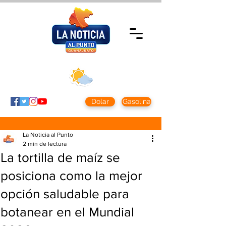
Miércoles 5 agosto
2026
Clima CDMX
Clima León
24 - 10°
28° - 12°
Dolar
Gasolina
La Noticia al Punto
2 min de lectura
La tortilla de maíz se
posiciona como la mejor
opción saludable para
botanear en el Mundial