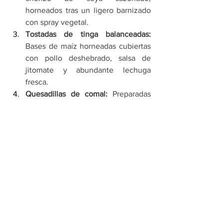
horneados tras un ligero barnizado 
con spray vegetal.
Tostadas de tinga balanceadas:
Bases de maíz horneadas cubiertas 
con pollo deshebrado, salsa de 
jitomate y abundante lechuga 
fresca.
Quesadillas de comal:
 Preparadas 
exclusivamente con calor directo, 
empleando flor de calabaza y queso 
bajo en grasa para asegurar un 
menú rico en vegetales.
Tacos de nopal y panela:
 Una 
alternativa ligera que aprovecha la 
fibra soluble del nopal para 
disminuir el índice glucémico 
general de la convivencia.
El reto de esta temporada no solo se 