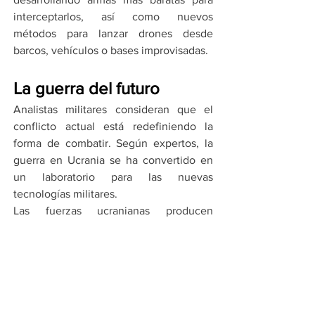
interceptarlos, así como nuevos 
métodos para lanzar drones desde 
barcos, vehículos o bases improvisadas.
La guerra del futuro
Analistas militares consideran que el 
conflicto actual está redefiniendo la 
forma de combatir. Según expertos, la 
guerra en Ucrania se ha convertido en 
un laboratorio para las nuevas 
tecnologías militares.
Las fuerzas ucranianas producen 
millones de drones al año y han logrado 
equilibrar 
producción masiva y 
efectividad
, un modelo que ahora 
buscan replicar sus aliados.
El desarrollo de estas tecnologías podría 
marcar el futuro de los conflictos 