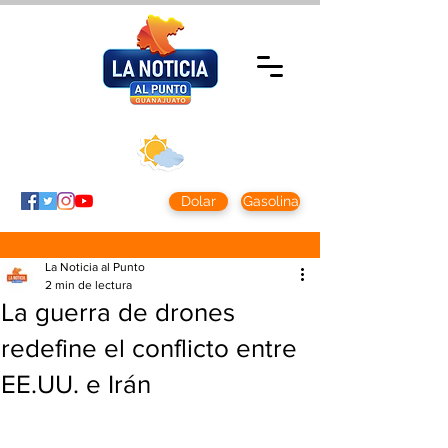
Jueves 5 agosto
2026
Clima CDMX
Clima León
24 - 10°
28° - 12°
Dolar
Gasolina
La Noticia al Punto
2 min de lectura
La guerra de drones
redefine el conflicto entre
EE.UU. e Irán