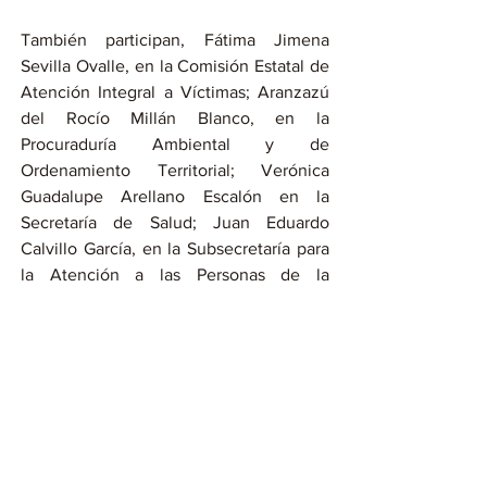
También participan, Fátima Jimena 
Sevilla Ovalle, en la Comisión Estatal de 
Atención Integral a Víctimas; Aranzazú 
del Rocío Millán Blanco, en la 
Procuraduría Ambiental y de 
Ordenamiento Territorial; Verónica 
Guadalupe Arellano Escalón en la 
Secretaría de Salud; Juan Eduardo 
Calvillo García, en la Subsecretaría para 
la Atención a las Personas de la 
Diversidad Sexual y de Género; Ana 
Darina León Capdepont, en la Secretaría 
de Cultura; Julieta Araceli Hernández 
Gallardo, en la Secretaría de las Mujeres; 
Jesús Eduardo Calvillo García, en la 
Secretaría de Economía; Eduardo Pirela 
Rangel, en la Secretaría del Agua y 
Medio Ambiente; Jairo Fernando Castro 