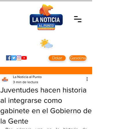
Viernes 7 agosto
2026
Clima CDMX
Clima León
24 - 10°
28° - 12°
Dolar
Gasolina
La Noticia al Punto
3 min de lectura
Juventudes hacen historia
al integrarse como
gabinete en el Gobierno de
la Gente