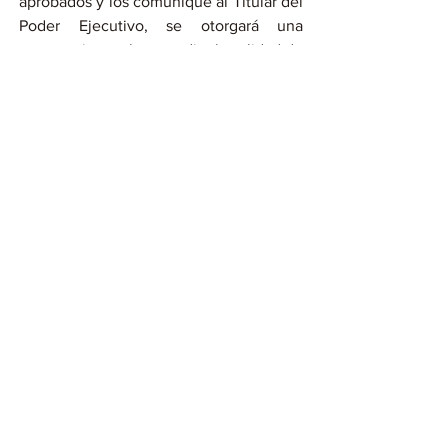
aprobados y los comunique al Titular del 
Poder Ejecutivo, se otorgará una 
constancia que les acredite la calidad de 
aspirante a notario, la cual permitirá al 
interesado participar en los concursos 
de oposición para la emisión de Fiats, 
para el ejercicio de la función notarial, 
que se prevé realizar en el 2026.
Compartir en WhatsApp
Compartir en Telegram
Ver todo
Entradas recientes