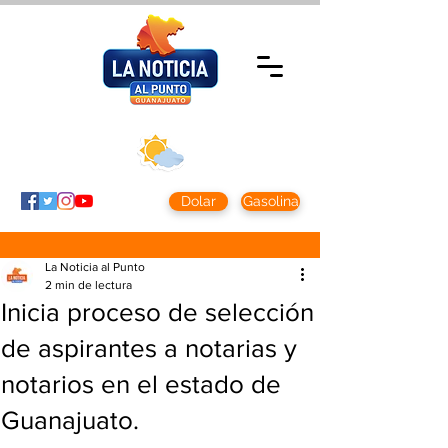
Domingo 9 agosto
2026
Clima CDMX
Clima León
24 - 10°
28° - 12°
Dolar
Gasolina
La Noticia al Punto
2 min de lectura
Inicia proceso de selección
de aspirantes a notarias y
notarios en el estado de
Guanajuato.