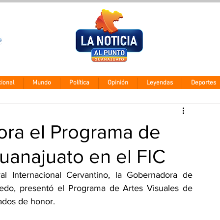
Clima León
Jueves 5 agos
28° - 12°
ional
Mundo
Política
Opinión
Leyendas
Deportes
ra el Programa de
uanajuato en el FIC
l Internacional Cervantino, la Gobernadora de 
edo, presentó el Programa de Artes Visuales de 
ados de honor.