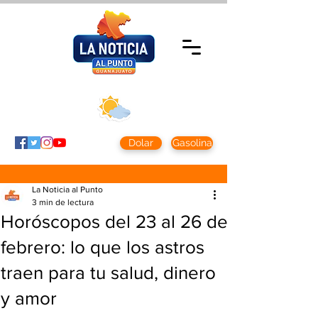
Sábado 8 agosto
2026
Clima CDMX
Clima León
24 - 10°
28° - 12°
Dolar
Gasolina
La Noticia al Punto
3 min de lectura
Horóscopos del 23 al 26 de
febrero: lo que los astros
traen para tu salud, dinero
y amor