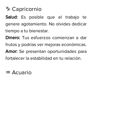
♑ Capricornio
Salud:
 Es posible que el trabajo te 
genere agotamiento. No olvides dedicar 
tiempo a tu bienestar.
Dinero:
 Tus esfuerzos comienzan a dar 
frutos y podrías ver mejoras económicas.
Amor:
 Se presentan oportunidades para 
fortalecer la estabilidad en tu relación.
♒ Acuario
Salud:
 Tu mente estará muy activa; 
busca momentos de relajación para 
evitar ansiedad.
Dinero:
 Nuevos proyectos o 
colaboraciones podrían surgir en estos 
días.
Amor:
 Una sorpresa o encuentro 