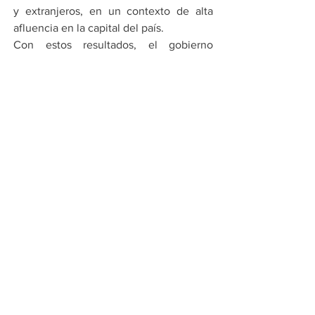
y extranjeros, en un contexto de alta 
afluencia en la capital del país.
Con estos resultados, el gobierno 
federal afirmó que la coordinación entre 
niveles de gobierno resultó clave para 
mantener condiciones de seguridad 
durante una de las jornadas más 
concurridas del año.
Por Carlos Aguilera
Compartir en WhatsApp
Compartir en Telegram
Ver todo
Entradas recientes