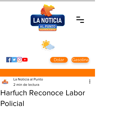
Viernes 7 agosto
2026
Clima CDMX
Clima León
24 - 10°
28° - 12°
Dolar
Gasolina
La Noticia al Punto
2 min de lectura
Harfuch Reconoce Labor
Policial