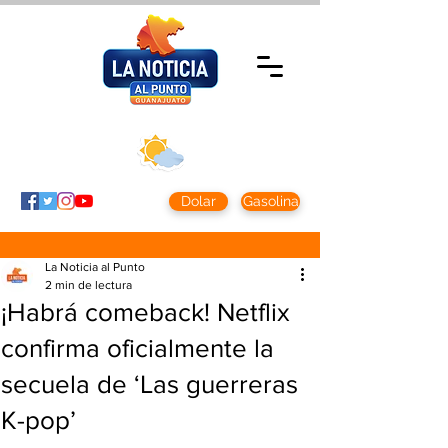
Domingo 9 agosto
2026
Clima CDMX
Clima León
24 - 10°
28° - 12°
Dolar
Gasolina
La Noticia al Punto
2 min de lectura
¡Habrá comeback! Netflix
confirma oficialmente la
secuela de ‘Las guerreras
K-pop’