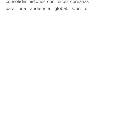
consolidar historias con raíces coreanas 
para una audiencia global. Con el 
respaldo de Sony y Netflix, el universo 
de las cazadoras de demonios apenas 
comienza su expansión en el mercado 
internacional.
Por Cadena Política
Compartir en WhatsApp
Compartir en Telegram
Ver todo
Entradas recientes