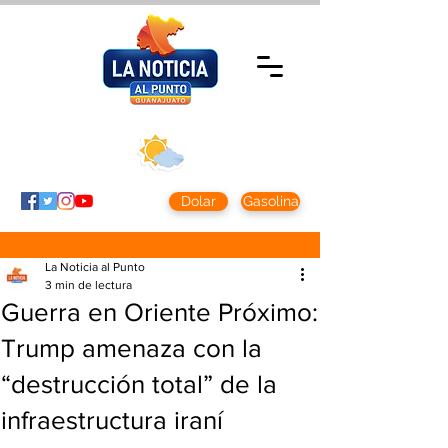
Viernes 7 agosto
2026
Clima CDMX
Clima León
24 - 10°
28° - 12°
Dolar
Gasolina
La Noticia al Punto
3 min de lectura
Guerra en Oriente Próximo:
Trump amenaza con la
“destrucción total” de la
infraestructura iraní