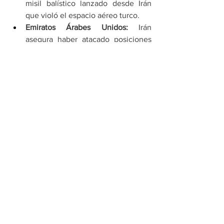
misil balístico lanzado desde Irán 
que violó el espacio aéreo turco.
Emiratos Árabes Unidos:
 Irán 
asegura haber atacado posiciones 
de radares y tropas de EE. UU. en 
suelo emiratí.
Irak y Siria:
 Se reportan ataques con 
drones y cohetes contra bases 
aéreas cerca de Bagdad y en la 
frontera sirio-iraquí.
Para concluir
, la jornada de este lunes 
30 de marzo marca un punto de no 
retorno en la narrativa de la guerra. 
Pese 
a que
 Irán debate internamente su salida 
del Tratado de No Proliferación Nuclear, 
la presión militar de la coalición liderada 
por EE. UU. no muestra signos de 
tregua. 
En definitiva
, el mundo aguarda 