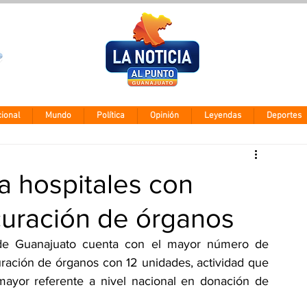
Clima León
Jueves 6 agos
28° - 12°
ional
Mundo
Política
Opinión
Leyendas
Deportes
 hospitales con
ocuración de órganos
 de Guanajuato cuenta con el mayor número de 
ración de órganos con 12 unidades, actividad que 
ayor referente a nivel nacional en donación de 