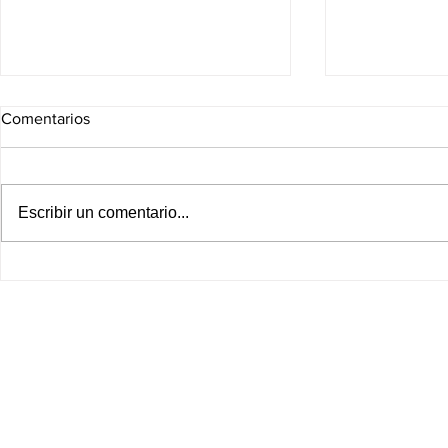
Comentarios
Escribir un comentario...
Asume Libia Dennise
Emotegia pu
Presidencia de la GOAN
León; Espad
preferencias 
PAN