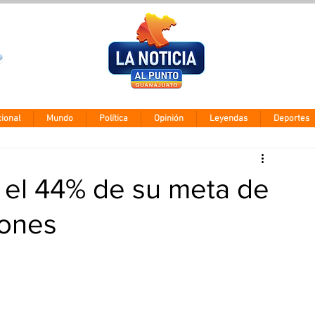
Clima León
Jueves 5 agos
28° - 12°
ional
Mundo
Política
Opinión
Leyendas
Deportes
 el 44% de su meta de
iones