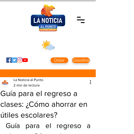
Sábado 8 agosto
2026
Clima CDMX
Clima León
24 - 10°
28° - 12°
Dolar
Gasolina
La Noticia al Punto
2 min de lectura
Guía para el regreso a
clases: ¿Cómo ahorrar en
útiles escolares?
Guía para el regreso a 