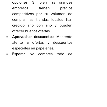
opciones. Si bien las grandes 
empresas tienen precios 
competitivos por su volumen de 
compra, las tiendas locales han 
crecido año con año y pueden 
ofrecer buenas ofertas.
Aprovechar descuentos
: Mantente 
atento a ofertas y descuentos 
especiales en papelerías.
Esperar
: No compres todo de 
inmediato. Espera a que los 
docentes entreguen la lista 
definitiva de útiles escolares de 
acuerdo con sus planes de clase.
Con una planificación adecuada, puedes 
reducir el gasto y asegurarte de que los 
estudiantes tengan todo lo que 
necesitan para un aprendizaje exitoso.
Por Areli Rodríguez