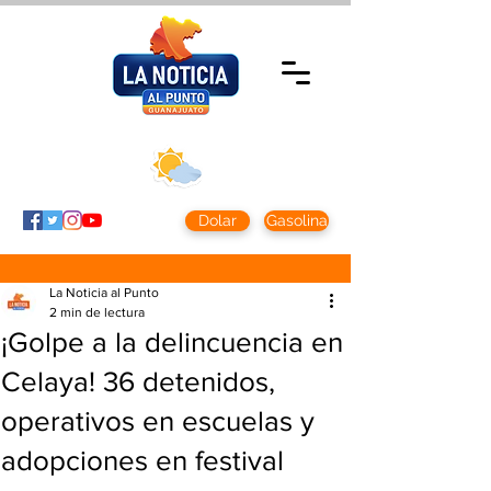
Viernes 7 agosto
2026
Clima CDMX
Clima León
24 - 10°
28° - 12°
Dolar
Gasolina
La Noticia al Punto
2 min de lectura
¡Golpe a la delincuencia en
Celaya! 36 detenidos,
operativos en escuelas y
adopciones en festival