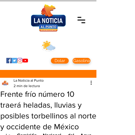
Jueves 5 agosto
2026
Clima CDMX
Clima León
24 - 10°
28° - 12°
Dolar
Gasolina
La Noticia al Punto
2 min de lectura
Frente frío número 10
traerá heladas, lluvias y
posibles torbellinos al norte
y occidente de México