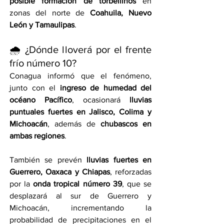
posible formación de torbellinos
 en 
zonas del norte de 
Coahuila, Nuevo 
León y Tamaulipas
.
🌧️ ¿Dónde lloverá por el frente 
frío número 10?
Conagua informó que el fenómeno, 
junto con el 
ingreso de humedad del 
océano Pacífico
, ocasionará 
lluvias 
puntuales fuertes en Jalisco, Colima y 
Michoacán
, además de 
chubascos en 
ambas regiones
.
También se prevén 
lluvias fuertes en 
Guerrero, Oaxaca y Chiapas
, reforzadas 
por la 
onda tropical número 39
, que se 
desplazará al sur de Guerrero y 
Michoacán, incrementando la 
probabilidad de precipitaciones en el 