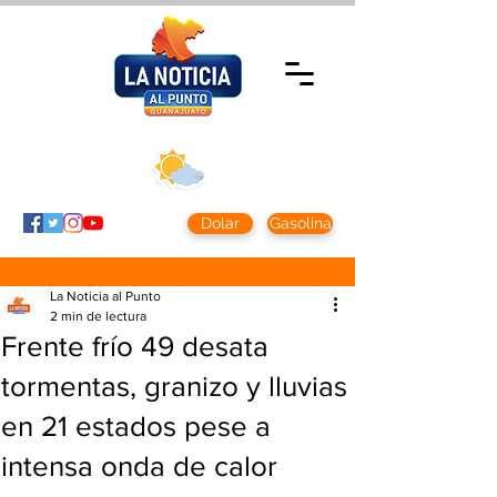
Lunes 10 agosto
2026
Clima CDMX
Clima León
24 - 10°
28° - 12°
Dolar
Gasolina
La Noticia al Punto
2 min de lectura
Frente frío 49 desata
tormentas, granizo y lluvias
en 21 estados pese a
intensa onda de calor