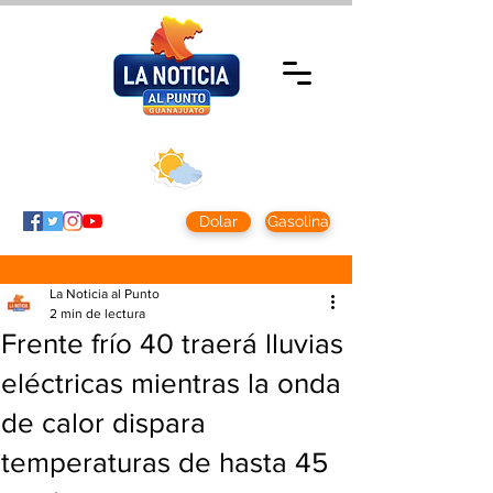
Domingo 9 agosto
2026
Clima CDMX
Clima León
24 - 10°
28° - 12°
Dolar
Gasolina
La Noticia al Punto
2 min de lectura
Frente frío 40 traerá lluvias
eléctricas mientras la onda
de calor dispara
temperaturas de hasta 45