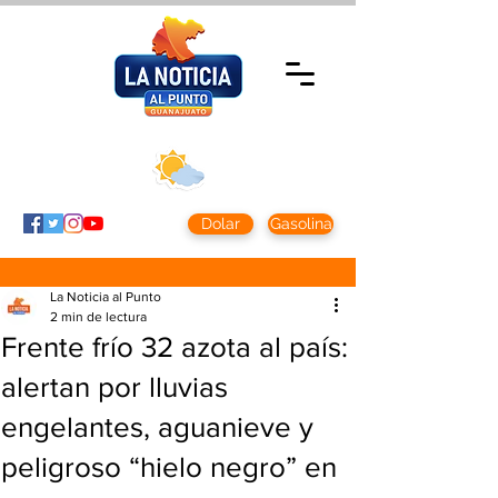
Sábado 8 agosto
2026
Clima CDMX
Clima León
24 - 10°
28° - 12°
Dolar
Gasolina
La Noticia al Punto
2 min de lectura
Frente frío 32 azota al país:
alertan por lluvias
engelantes, aguanieve y
peligroso “hielo negro” en