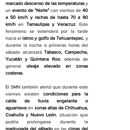
marcado descenso de las temperaturas
 y 
un 
evento de “Norte”
 con vientos de 
40 
a 50 km/h y rachas de hasta 70 a 90 
km/h
 en 
Tamaulipas y Veracruz
. Este 
fenómeno se extenderá por la tarde 
hacia el 
istmo y golfo de Tehuantepec
, y 
durante la noche o primeras horas del 
sábado alcanzará 
Tabasco, Campeche, 
Yucatán y Quintana Roo
, además de 
generar 
oleaje elevado en zonas 
costeras
.
El SMN también alertó que durante este 
viernes existen 
condiciones para la 
caída de lluvia engelante o 
aguanieve
 en 
zonas altas de Chihuahua, 
Coahuila y Nuevo León
, situación que 
podría prolongarse durante la 
madrugada del sábado
 en las 
cimas del 