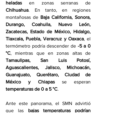
heladas
 en zonas serranas de 
Chihuahua
. En tanto, en regiones 
montañosas de 
Baja California, Sonora, 
Durango, Coahuila, Nuevo León, 
Zacatecas, Estado de México, Hidalgo, 
Tlaxcala, Puebla, Veracruz y Oaxaca
, el 
termómetro podría descender de 
-5 a 0 
°C
, mientras que en zonas altas de 
Tamaulipas, San Luis Potosí, 
Aguascalientes, Jalisco, Michoacán, 
Guanajuato, Querétaro, Ciudad de 
México y Chiapas
 se esperan 
temperaturas de 0 a 5 °C
.
Ante este panorama, el SMN advirtió 
que las 
bajas temperaturas podrían 
provocar el congelamiento de la carpeta 
asfáltica
 en carreteras y autopistas, 
dando origen al llamado 
“hielo negro”
, 