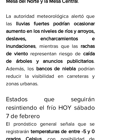
Mesa del Norte y la Mesa Central
.
La autoridad meteorológica alertó que 
las 
lluvias fuertes podrían ocasionar 
aumento en los niveles de ríos y arroyos, 
deslaves, encharcamientos e 
inundaciones
, mientras que las 
rachas 
de viento
 representan riesgo de 
caída 
de árboles y anuncios publicitarios
. 
Además, los 
bancos de niebla
 podrían 
reducir la visibilidad en carreteras y 
zonas urbanas.
Estados que seguirán 
resintiendo el frío HOY sábado 
7 de febrero
El pronóstico general señala que se 
registrarán 
temperaturas de entre -5 y 0 
grados Celsius
, con posibilidad de 