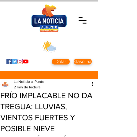
Viernes 7 agosto
2026
Clima CDMX
Clima León
24 - 10°
28° - 12°
Dolar
Gasolina
La Noticia al Punto
2 min de lectura
FRÍO IMPLACABLE NO DA
TREGUA: LLUVIAS,
VIENTOS FUERTES Y
POSIBLE NIEVE