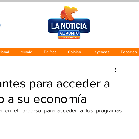
Clima León
Viernes 7 agos
28° - 12°
ional
Mundo
Política
Opinión
Leyendas
Deportes
antes para acceder a
o a su economía
ía en el proceso para acceder a los programas 