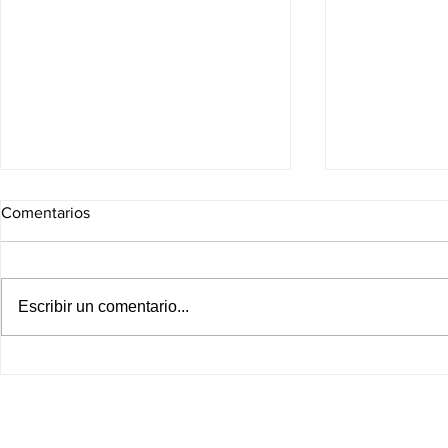
Comentarios
Escribir un comentario...
Asume Libia Dennise
Emotegia pu
Presidencia de la GOAN
León; Espad
preferencias 
PAN