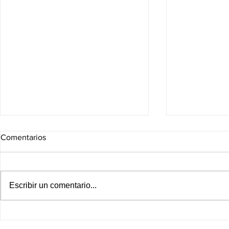
Comentarios
Escribir un comentario...
¡Golpe sin precedentes al
¡Europa arde
CJNG! EU cancela decenas de
rompe récord