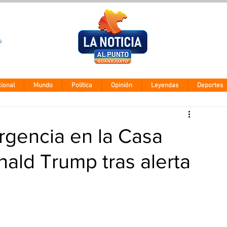
Clima León
Jueves 5 agos
28° - 12°
ional
Mundo
Política
Opinión
Leyendas
Deportes
gencia en la Casa
nald Trump tras alerta