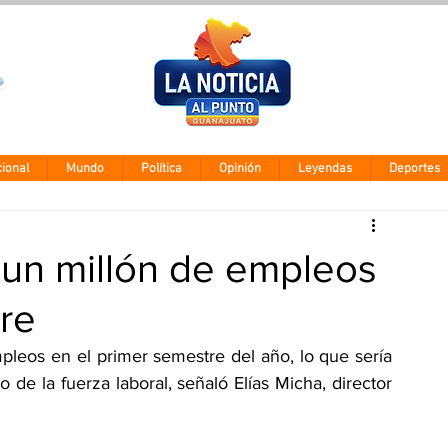
Clima León
Viernes 7 agos
28° - 12°
ional
Mundo
Política
Opinión
Leyendas
Deportes
 un millón de empleos
re
leos en el primer semestre del año, lo que sería 
o de la fuerza laboral, señaló Elías Micha, director 