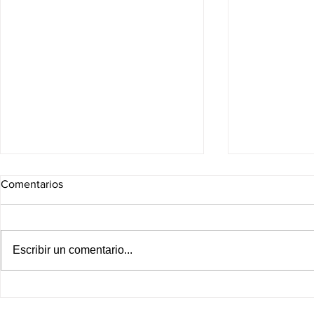
Comentarios
Escribir un comentario...
Sheinbaum lanza estrategia
¡Cae exgobe
para reducir la dependencia
Guerrero po