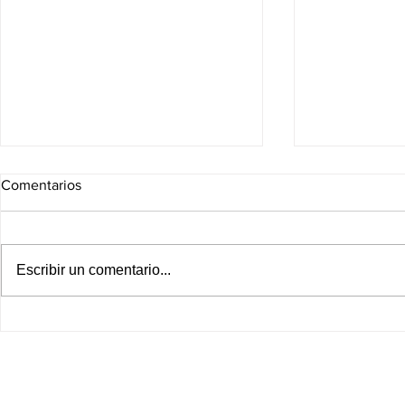
Comentarios
Escribir un comentario...
Asume Libia Dennise
Emotegia pu
Presidencia de la GOAN
León; Espad
preferencias 
PAN