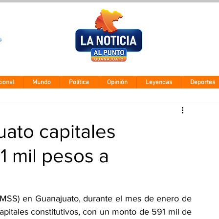
Clima León
Viernes 7 agos
28° - 12°
ional
Mundo
Política
Opinión
Leyendas
Deportes
ato capitales
1 mil pesos a
(IMSS) en Guanajuato, durante el mes de enero de 
pitales constitutivos, con un monto de 591 mil de 