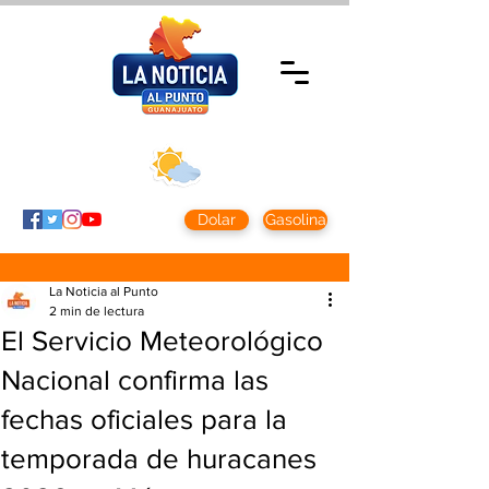
Viernes 7 agosto
2026
Clima CDMX
Clima León
24 - 10°
28° - 12°
Dolar
Gasolina
La Noticia al Punto
2 min de lectura
El Servicio Meteorológico
Nacional confirma las
fechas oficiales para la
temporada de huracanes