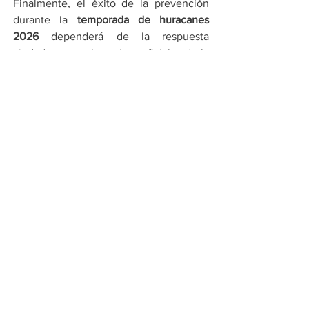
Finalmente, el éxito de la prevención 
durante la 
temporada de huracanes 
2026
 dependerá de la respuesta 
ciudadana ante los avisos oficiales de la 
Conagua. Los expertos recomiendan a la 
población de las zonas costeras realizar 
simulacros de protección y verificar el 
estado de sus viviendas antes del 15 de 
mayo. Mientras el SMN continúa con el 
monitoreo satelital de las primeras 
perturbaciones, el desarrollo 
tecnológico de las alertas por celular se 
posiciona como una herramienta clave 
para reducir el riesgo de pérdidas 
humanas y materiales ante la fuerza de 
la naturaleza en territorio mexicano.
Por Cadena Política
Compartir en WhatsApp