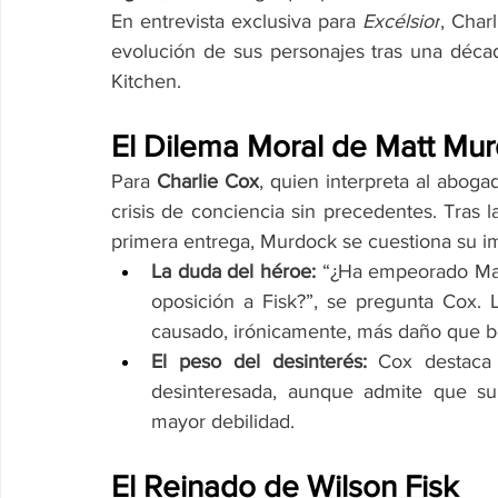
En entrevista exclusiva para 
Excélsior
, Char
evolución de sus personajes tras una décad
Kitchen.
El Dilema Moral de Matt Mu
Para 
Charlie Cox
, quien interpreta al abog
crisis de conciencia sin precedentes. Tras 
primera entrega, Murdock se cuestiona su i
La duda del héroe:
 “¿Ha empeorado Matt
oposición a Fisk?”, se pregunta Cox. La
causado, irónicamente, más daño que be
El peso del desinterés:
 Cox destaca
desinteresada, aunque admite que su
mayor debilidad.
El Reinado de Wilson Fisk