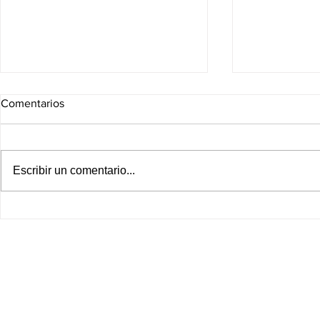
Comentarios
Escribir un comentario...
SÁBADO DE CINE EN CASA:
¡ADIÓS AL 
LOS ESTRENOS DE
CALAMAR 
STREAMING QUE VALE LA
UNIDOS! N
PENA VER HOY
EL ESPERA