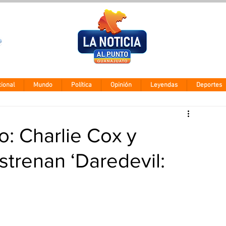
Clima León
Domingo 9 ago
28° - 12°
ional
Mundo
Política
Opinión
Leyendas
Deportes
o: Charlie Cox y
strenan ‘Daredevil: