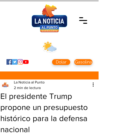
Jueves 5 agosto
2026
Clima CDMX
Clima León
24 - 10°
28° - 12°
Dolar
Gasolina
La Noticia al Punto
2 min de lectura
El presidente Trump
propone un presupuesto
histórico para la defensa
nacional