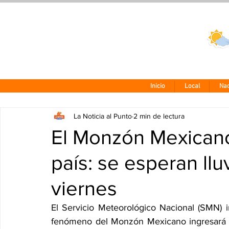
Clima CDMX
24 - 10°
Inicio
Local
Nac
La Noticia al Punto
2 min de lectura
El Monzón Mexicano
país: se esperan ll
viernes
El Servicio Meteorológico Nacional (SMN) in
fenómeno del Monzón Mexicano ingresará 