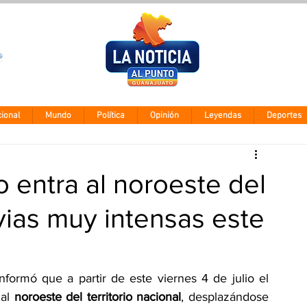
Clima León
Domingo 9 ago
28° - 12°
ional
Mundo
Política
Opinión
Leyendas
Deportes
 entra al noroeste del
uvias muy intensas este
formó que a partir de este viernes 4 de julio el 
al 
noroeste del territorio nacional
, desplazándose 