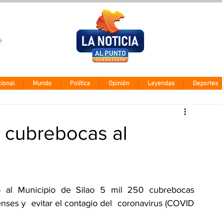
Clima León
Viernes 7 agos
28° - 12°
ional
Mundo
Política
Opinión
Leyendas
Deportes
 cubrebocas al
 al Municipio de Silao 5 mil 250 cubrebocas 
oenses y  evitar el contagio del  coronavirus (COVID 