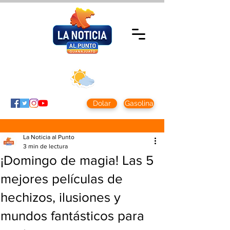
Domingo 9 agosto
2026
Clima CDMX
Clima León
24 - 10°
28° - 12°
Dolar
Gasolina
La Noticia al Punto
3 min de lectura
¡Domingo de magia! Las 5
mejores películas de
hechizos, ilusiones y
mundos fantásticos para