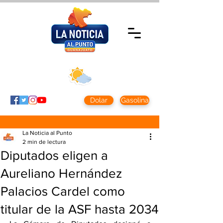
Domingo 9 agosto
2026
Clima CDMX
Clima León
24 - 10°
28° - 12°
Dolar
Gasolina
La Noticia al Punto
2 min de lectura
Diputados eligen a
Aureliano Hernández
Palacios Cardel como
titular de la ASF hasta 2034