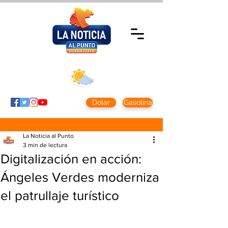
Domingo 9 agosto
2026
Clima CDMX
Clima León
24 - 10°
28° - 12°
Dolar
Gasolina
La Noticia al Punto
3 min de lectura
Digitalización en acción:
Ángeles Verdes moderniza
el patrullaje turístico