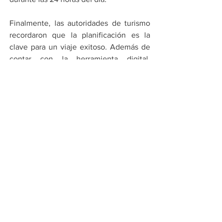
Finalmente, las autoridades de turismo 
recordaron que la planificación es la 
clave para un viaje exitoso. Además de 
contar con la herramienta digital, 
recomiendan mantenerse informados 
sobre las condiciones climáticas y 
respetar los límites de velocidad en todo 
momento. De este modo, la 
modernización de los Ángeles Verdes 
posiciona a México como un destino 
que utiliza la innovación para proteger 
su capital más valioso: los viajeros. Se 
espera que el uso masivo de la 
plataforma durante esta Semana Santa 
siente un precedente para la gestión de 
emergencias viales en futuros periodos 
vacacionales de alta intensidad.