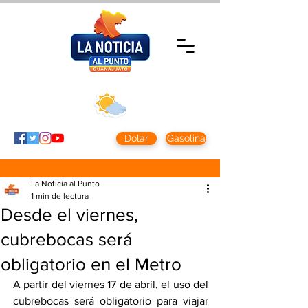
Miércoles 5 agosto
2026
Clima CDMX
Clima León
24 - 10°
28° - 12°
Dolar
Gasolina
La Noticia al Punto
1 min de lectura
Desde el viernes,
cubrebocas será
obligatorio en el Metro
A partir del viernes 17 de abril, el uso del 
cubrebocas será obligatorio para viajar 