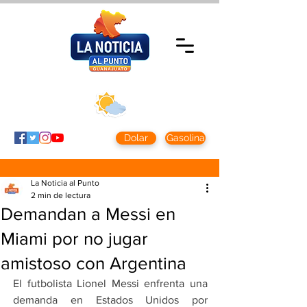
Jueves 5 agosto
2026
Clima CDMX
Clima León
24 - 10°
28° - 12°
Dolar
Gasolina
La Noticia al Punto
2 min de lectura
Demandan a Messi en
Miami por no jugar
amistoso con Argentina
El futbolista Lionel Messi enfrenta una 
demanda en Estados Unidos por 