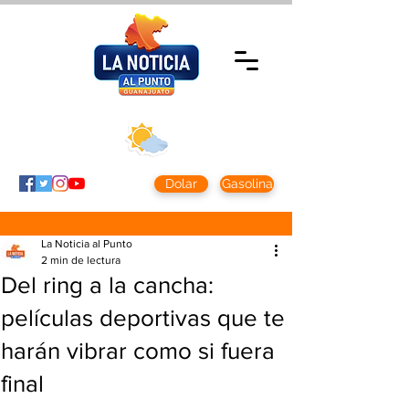
Jueves 5 agosto
2026
Clima CDMX
Clima León
24 - 10°
28° - 12°
Dolar
Gasolina
La Noticia al Punto
2 min de lectura
Del ring a la cancha:
películas deportivas que te
harán vibrar como si fuera
final