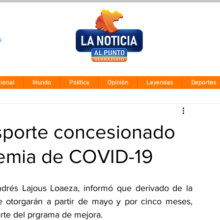
Clima León
Jueves 6 agos
28° - 12°
ional
Mundo
Política
Opinión
Leyendas
Deportes
sporte concesionado
emia de COVID-19
drés Lajous Loaeza, informó que derivado de la 
e otorgarán a partir de mayo y por cinco meses, 
rte del prgrama de mejora.