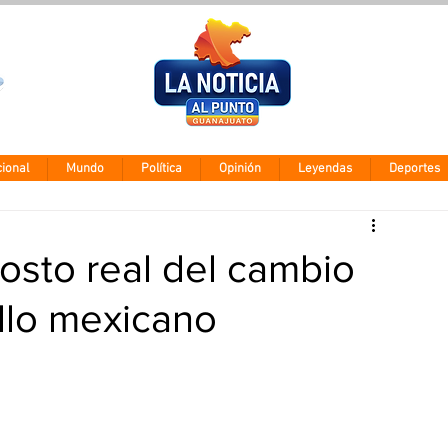
Clima León
Jueves 5 agos
28° - 12°
ional
Mundo
Política
Opinión
Leyendas
Deportes
 costo real del cambio
illo mexicano