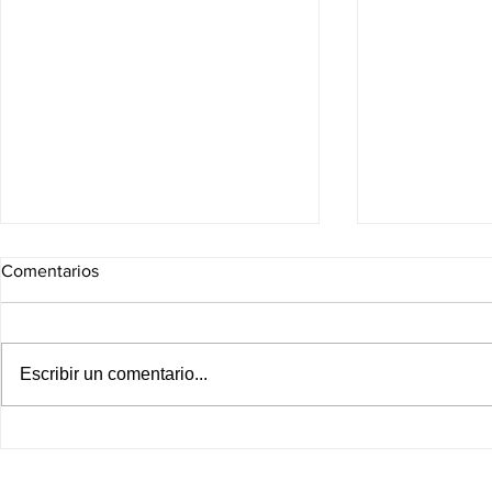
Comentarios
Escribir un comentario...
¡Fracking queda vetado en
Leagues Cup
esta región de México! Comité
Cruz Azul e
de expertos entrega su
jornada de e