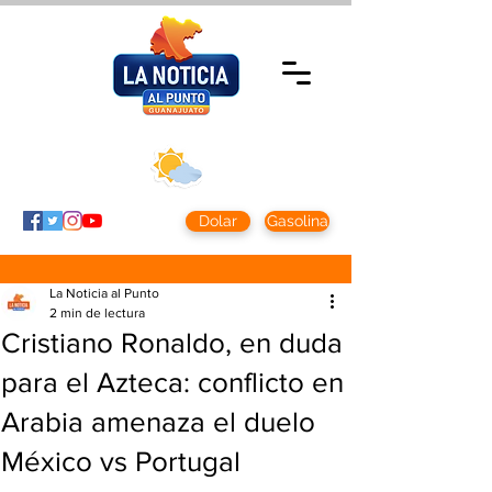
Viernes 7 agosto
2026
Clima CDMX
Clima León
24 - 10°
28° - 12°
Dolar
Gasolina
La Noticia al Punto
2 min de lectura
Cristiano Ronaldo, en duda
para el Azteca: conflicto en
Arabia amenaza el duelo
México vs Portugal