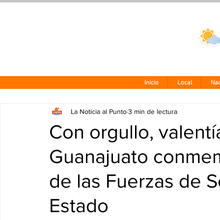
Clima CDMX
24 - 10°
Inicio
Local
Nac
La Noticia al Punto
3 min de lectura
Con orgullo, valentí
Guanajuato conmemo
de las Fuerzas de S
Estado