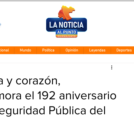
Clima León
Viernes 7 agos
28° - 12°
ional
Mundo
Política
Opinión
Leyendas
Deportes
a y corazón,
ra el 192 aniversario
eguridad Pública del