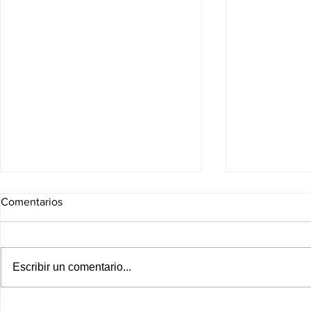
Comentarios
Escribir un comentario...
Asume Libia Dennise
Emotegia pu