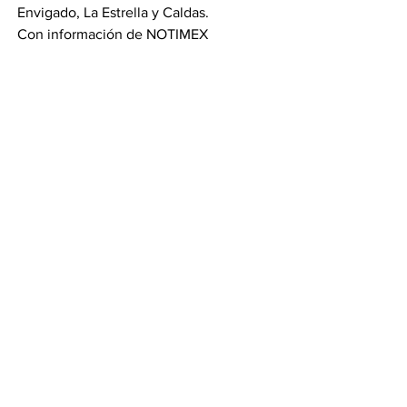
Envigado, La Estrella y Caldas.
Con información de NOTIMEX
Compartir por Whatsapp
Compartir por Telegram
Ver todo
Entradas recientes