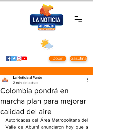
Domingo 9 agosto
2026
Clima CDMX
Clima León
24 - 10°
28° - 12°
Dolar
Gasolina
La Noticia al Punto
2 min de lectura
Colombia pondrá en
marcha plan para mejorar
calidad del aire
Autoridades del Área Metropolitana del 
Valle de Aburrá anunciaron hoy que a 