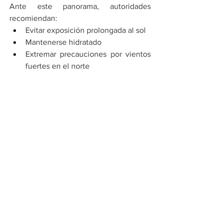
Ante este panorama, autoridades 
recomiendan:
Evitar exposición prolongada al sol
Mantenerse hidratado
Extremar precauciones por vientos 
fuertes en el norte
Estar atentos a cambios bruscos del 
clima
El país atraviesa uno de los episodios 
más intensos de calor de la temporada, 
con impactos tanto en salud como en 
actividades cotidianas.
Por Cadena Política
Compartir en WhatsApp
Compartir en Telegram