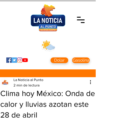
Miércoles 5 agosto
2026
Clima CDMX
Clima León
24 - 10°
28° - 12°
Dolar
Gasolina
La Noticia al Punto
2 min de lectura
Clima hoy México: Onda de
calor y lluvias azotan este
28 de abril