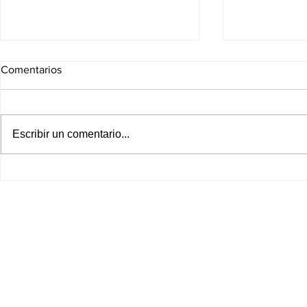
Comentarios
Escribir un comentario...
¡MÉXICO Y EU REACTIVAN EL
¡XÓCHITL 
COMERCIO DEL AGUACATE!
PLANTÓN! 
Seguridad en Michoacán
SE PRESEN
destraba operaciones
POR DISPUT
estadounidenses