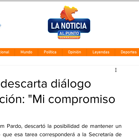
Clima León
Domingo 9 ago
28° - 12°
ional
Mundo
Política
Opinión
Leyendas
Deportes
descarta diálogo
ición: "Mi compromiso
m Pardo, descartó la posibilidad de mantener un 
o que esa tarea corresponderá a la Secretaría de 