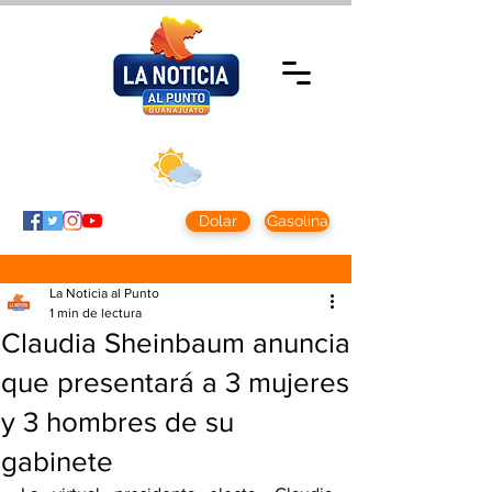
Jueves 5 agosto
2026
Clima CDMX
Clima León
24 - 10°
28° - 12°
Dolar
Gasolina
La Noticia al Punto
1 min de lectura
Claudia Sheinbaum anuncia
que presentará a 3 mujeres
y 3 hombres de su
gabinete