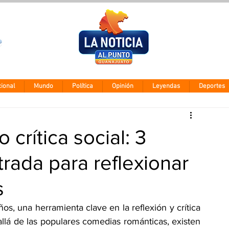
Clima León
Miércoles 5 ago
28° - 12°
ional
Mundo
Política
Opinión
Leyendas
Deportes
crítica social: 3
trada para reflexionar
s
os, una herramienta clave en la reflexión y crítica 
 allá de las populares comedias románticas, existen 