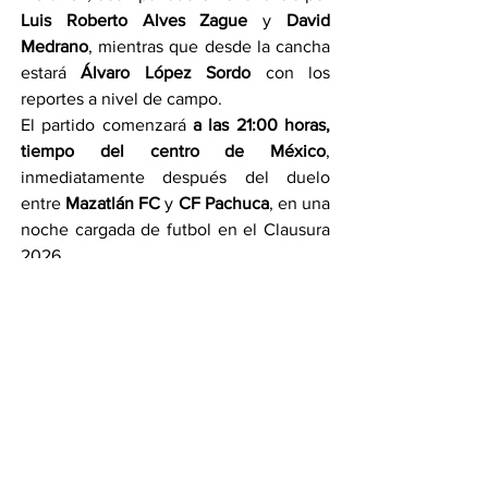
Luis Roberto Alves Zague
 y 
David 
Medrano
, mientras que desde la cancha 
estará 
Álvaro López Sordo
 con los 
reportes a nivel de campo.
El partido comenzará 
a las 21:00 horas, 
tiempo del centro de México
, 
inmediatamente después del duelo 
entre 
Mazatlán FC
 y 
CF Pachuca
, en una 
noche cargada de futbol en el Clausura 
2026. 
Por Toño Hernández
Compartir en WhatsApp
Compartir en Telegram