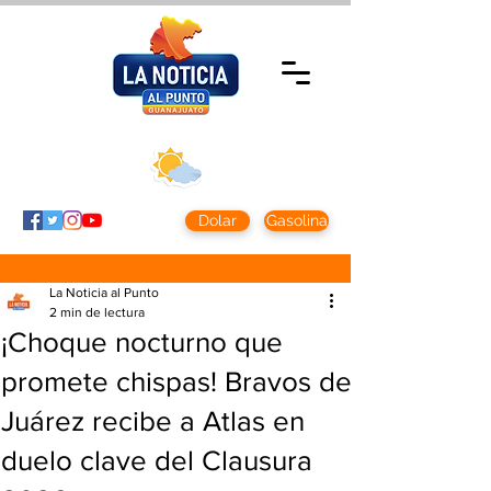
Viernes 7 agosto
2026
Clima CDMX
Clima León
24 - 10°
28° - 12°
Dolar
Gasolina
La Noticia al Punto
2 min de lectura
¡Choque nocturno que
promete chispas! Bravos de
Juárez recibe a Atlas en
duelo clave del Clausura